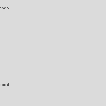
рос 5
рос 6