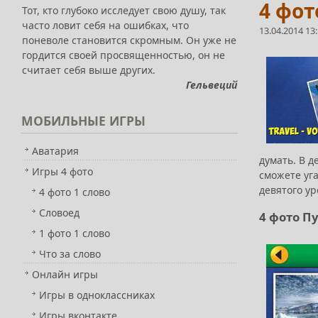
4 фот
Тот, кто глубоко исследует свою душу, так
часто ловит себя на ошибках, что
13.04.2014 13
поневоле становится скромным. Он уже не
гордится своей просвященностью, он не
считает себя выше других.
Гельвеций
МОБИЛЬНЫЕ
ИГРЫ
Аватария
думать. В 
Игры 4 фото
сможете уг
девятого у
4 фото 1 слово
Словоед
4 фото П
1 фото 1 слово
Что за слово
Онлайн игры
Игры в одноклассниках
Игры вконтакте