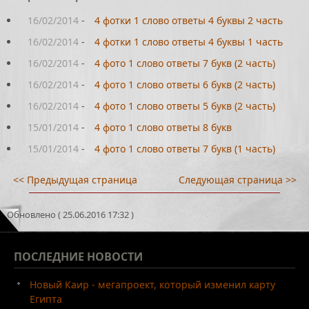
16/02/2014
-
4 фотки 1 слово ответы 4 буквы 2 часть
16/02/2014
-
4 фотки 1 слово ответы 4 буквы 1 часть
16/02/2014
-
4 фото 1 слово ответы 7 букв (2 часть)
16/02/2014
-
4 фото 1 слово ответы 6 букв (2 часть)
16/02/2014
-
4 фото 1 слово ответы 5 букв (2 часть)
15/01/2014
-
4 фото 1 слово ответы 8 букв
15/01/2014
-
4 фото 1 слово ответы 7 букв (1 часть)
<< Предыдущая страница
Следующая страница >>
Обновлено ( 25.06.2016 17:32 )
ПОСЛЕДНИЕ
НОВОСТИ
Новый Каир - мегапроект, который изменил карту
Египта