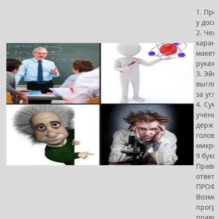
1. Пре
у доск
2. Чел
каран
макето
руках
3. Эй
выгляд
за угл
4. Су
учёны
держит
голову
микро
9 букв
Прави
ответ -
ПРОФ
Возмо
прогр
прави