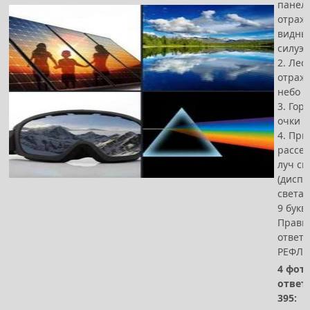
панель
отраж
видны
силуэт
2. Лес
отраж
небо
3. Го
очки
4. При
рассе
луч св
(диспе
света)
9 букв
Прави
ответ -
РЕФЛЕ
4 фото
ответ
395: