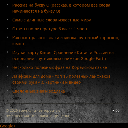
Рассказ на букву О (рассказ, в котором все слова
начинаются на букву О)
Самые длинные слова известные миру
Ответы по литературе 6 класс 1 часть
Как пьют разные знаки зодиака шуточный гороскоп,
юмор
Изучая карту Китая. Сравнение Китая и России на
основании спутниковых снимков Google Earth
Несколько полезных фраз на Корейском языке
Лайфхаки для дома - топ 15 полезных лайфхаков
своими руками, картинки и видео
Сволочные знаки зодиака
© 2026 Stevsky.ru - интересные
60
путешествия. Все права защищены.
Google+