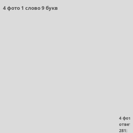
4 фото 1 слово 9 букв
4 фото
ответ
281: