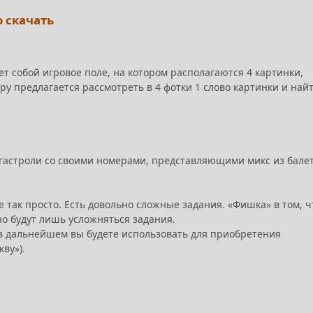
о скачать
т собой игровое поле, на котором располагаются 4 картинки,
еру предлагается рассмотреть в 4 фотки 1 слово картинки и най
а гастроли со своими номерами, представляющими микс из бале
е так просто. Есть довольно сложные задания. «Фишка» в том, ч
нно будут лишь усложняться задания.
в дальнейшем вы будете использовать для приобретения
ву»).