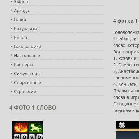
Экшен
Аркада
Гонки
4 фотки 1
Казуальные
Головоломка
Квесты
ячейки для 
слово, кото
Головоломки
Вот, напри
Настольные
1. Розовые 
Раннеры
2. Озеро, н
3. Анастаси
Симуляторы
современны
Спортивные
4. Конфеты
Правильным 
Стратегии
слова в игр
Отгаданное
4
ФОТО 1 СЛОВО
подсказок 