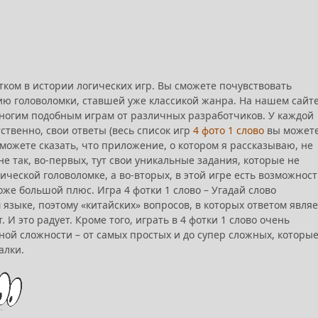
итком в истории логических игр. Вы сможете почувствовать
ию головоломки, ставшей уже классикой жанра. На нашем сайт
ногим подобным играм от различных разработчиков. У каждой
ственно, свои ответы (весь список игр
4 фото 1 слово
вы может
 можете сказать, что приложение, о котором я рассказываю, не
не так, во-первых, тут свои уникальные задания, которые не
ической головоломке, а во-вторых, в этой игре есть возможност
оже большой плюс. Игра 4 фотки 1 слово – Угадай слово
 языке, поэтому «китайских» вопросов, в которых ответом являе
. И это радует. Кроме того, играть в 4 фотки 1 слово очень
ной сложности – от самых простых и до супер сложных, которы
алки.