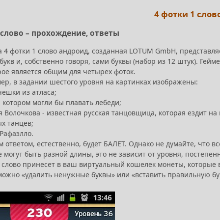
4 фотки 1 слов
 слово – прохождение, ответы
 4 фотки 1 слово андроид, созданная LOTUM GmbH, представляе
букв и, собственно говоря, сами буквы (набор из 12 штук). Гейм
рое является общим для четырех фоток.
мер, в задании шестого уровня на картинках изображены:
чешки из атласа;
а котором могли бы плавать лебеди;
я Волочкова - известная русская танцовщица, которая ездит н
х танцев;
 Рафаэлло.
ответом, естественно, будет БАЛЕТ. Однако не думайте, что вс
е могут быть разной длины, это не зависит от уровня, постепе
 слово принесет в ваш виртуальный кошелек монеты, которые 
(можно «удалить ненужные буквы» или «вставить правильную бук