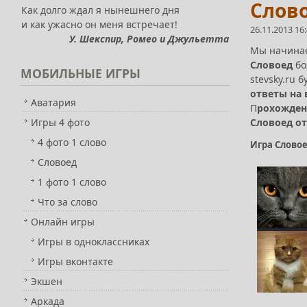
Слово
Как долго ждал я нынешнего дня
и как ужасно он меня встречает!
26.11.2013 16
У. Шекспир, Ромео и Джульетта
Мы начина
Словоед
бо
МОБИЛЬНЫЕ
ИГРЫ
stevsky.ru 
ответы на 
Аватария
П
рохожден
Игры 4 фото
Словоед от
4 фото 1 слово
Игра Словое
Словоед
1 фото 1 слово
Что за слово
Онлайн игры
Игры в одноклассниках
Игры вконтакте
Экшен
Аркада