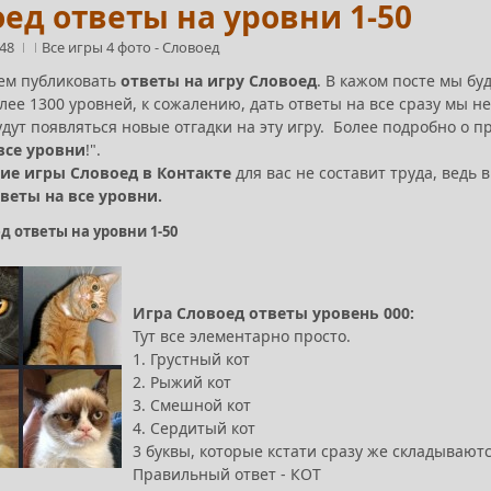
ед ответы на уровни 1-50
:48
Все игры 4 фото
-
Словоед
ем публиковать
ответы на игру Словоед
. В кажом посте мы бу
лее 1300 уровней, к сожалению, дать ответы на все сразу мы 
будут появляться новые отгадки на эту игру. Более подробно о 
все уровни
!".
ие игры Словоед в Контакте
для вас не составит труда, ведь
веты на все уровни.
д ответы на уровни 1-50
Игра Словоед ответы уровень 000:
Тут все элементарно просто.
1. Грустный кот
2. Рыжий кот
3. Смешной кот
4. Сердитый кот
3 буквы, которые кстати сразу же складываютс
Правильный ответ - КОТ