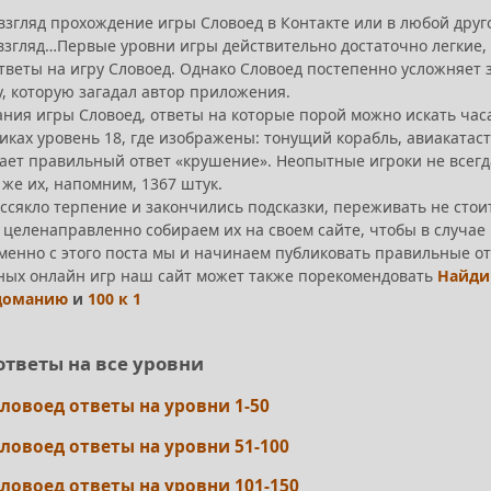
взгляд прохождение игры Словоед в Контакте или в любой друг
згляд…Первые уровни игры действительно достаточно легкие, с
тветы на игру Словоед. Однако Словоед постепенно усложняет 
у, которую загадал автор приложения.
ания игры Словоед, ответы на которые порой можно искать час
ках уровень 18, где изображены: тонущий корабль, авиакатастр
ает правильный ответ «крушение». Неопытные игроки не всегда
 же их, напомним, 1367 штук.
иссякло терпение и закончились подсказки, переживать не стои
целенаправленно собираем их на своем сайте, чтобы в случае 
Именно с этого поста мы и начинаем публиковать правильные от
ных онлайн игр наш сайт может также порекомендовать
Найди
доманию
и
100 к 1
ответы на все уровни
ловоед ответы на уровни 1-50
ловоед ответы на уровни 51-100
ловоед ответы на уровни 101-150