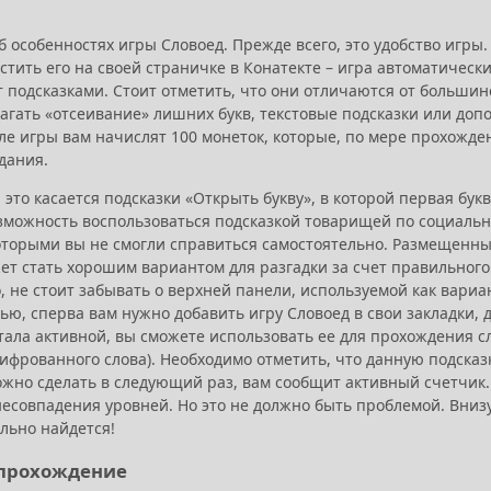
б особенностях игры Словоед. Прежде всего, это удобство игр
стить его на своей страничке в Конатекте – игра автоматическ
т подсказками. Стоит отметить, что они отличаются от большин
лагать «отсеивание» лишних букв, текстовые подсказки или до
ле игры вам начислят 100 монеток, которые, по мере прохожде
дания.
 это касается подсказки «Открыть букву», в которой первая букв
зможность воспользоваться подсказкой товарищей по социальн
оторыми вы не смогли справиться самостоятельно. Размещенный
ет стать хорошим вариантом для разгадки за счет правильного 
, не стоит забывать о верхней панели, используемой как вариа
ю, сперва вам нужно добавить игру Словоед в свои закладки, да
стала активной, вы сможете использовать ее для прохождения с
ифрованного слова). Необходимо отметить, что данную подсказк
можно сделать в следующий раз, вам сообщит активный счетчик
совпадения уровней. Но это не должно быть проблемой. Внизу 
льно найдется!
 прохождение