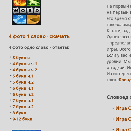
На первый 
на первый в
это время о
головоломк
Кстати, зад
4 фото 1 слово - скачать
Одноклассни
- предполаг
4 фото одно слово - ответы:
игры. Всего
Если у вас 
3 буквы
уровни. Мы 
4 буквы ч.1
отгадкой. 
4 буквы ч.2
Из интерес
5 букв ч.1
также
Брен
5 букв ч.2
6 букв ч.1
6 букв ч.2
Словоед 
7 букв ч.1
7 букв ч.2
Игра С
8 букв
Игра С
9-12 букв
Игра С