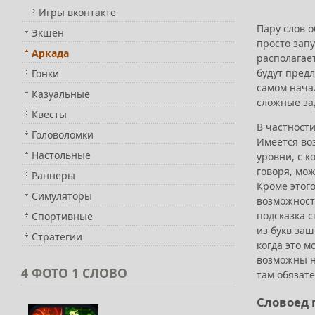
Игры вконтакте
Пару слов о
Экшен
просто запу
Аркада
располагае
будут пред
Гонки
самом нача
Казуальные
сложные за
Квесты
В частности
Головоломки
Имеется во
Настольные
уровни, с к
говоря, мож
Раннеры
Кроме этого
Симуляторы
возможность
подсказка 
Спортивные
из букв заш
Стратегии
когда это 
возможны не
4
ФОТО 1 СЛОВО
там обязате
Словоед