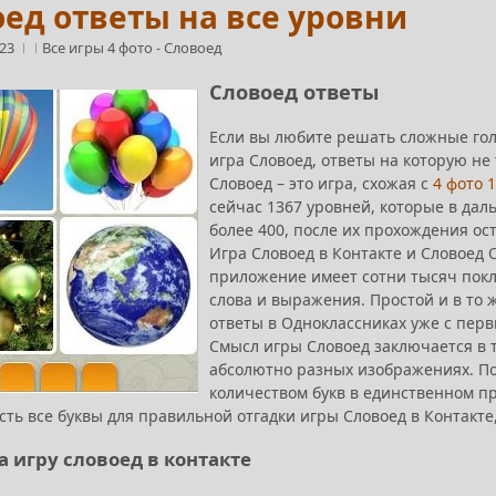
ед ответы на все уровни
:23
Все игры 4 фото
-
Словоед
Словоед ответы
Если вы любите решать сложные гол
игра Словоед, ответы на которую не
Словоед – это игра, схожая с
4 фото 
сейчас 1367 уровней, которые в даль
более 400, после их прохождения ос
Игра Словоед в Контакте и Словоед 
приложение имеет сотни тысяч покл
слова и выражения. Простой и в то 
ответы в Одноклассниках уже с перв
Смысл игры Словоед заключается в 
абсолютно разных изображениях. По
количеством букв в единственном п
сть все буквы для правильной отгадки игры Словоед в Контакте,
а игру словоед в контакте