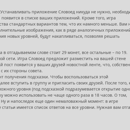
ы. Устанавливать приложение Словоед никуда не нужно, необход
и появится в списке ваших приложений. Кроме того, игра
ства стандартных вариантов тем, что их намного меньше. Вам 
полнительные изображения, как в ряде аналогичных приложений
ния новых уровней, будут накапливаться, позволяя решать
а в отгадываемом слове стоит 29 монет, все остальные – по 19.
ой сети. Игра Словоед предложит разместить на вашей стене
 пост появится у ваших друзей новостной ленте, что, собстве
с их стороны совета.
нт получения подсказки. Чтобы воспользоваться этой
лее вступить в группу и пригласить своих друзей. После того, 
ложного уровня (под подсказкой подразумевается открытие одн
у можно использовать не чаще одного раза в 18 часов. О том,
. Ну и напоследок еще один немаловажный момент: в игре
статьи имеется список ответов на все уровни. Нужная вам отг