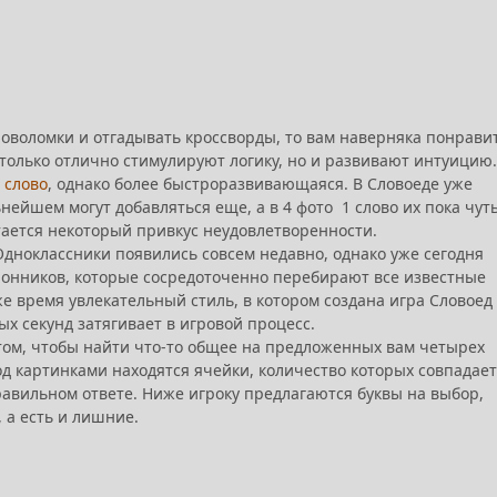
оволомки и отгадывать кроссворды, то вам наверняка понрави
 только отлично стимулируют логику, но и развивают интуицию.
1 слово
, однако более быстроразвивающаяся. В Словоеде уже
нейшем могут добавляться еще, а в 4 фото 1 слово их пока чут
тается некоторый привкус неудовлетворенности.
Одноклассники появились совсем недавно, однако уже сегодня
онников, которые сосредоточенно перебирают все известные
же время увлекательный стиль, в котором создана игра Словоед
ых секунд затягивает в игровой процесс.
том, чтобы найти что-то общее на предложенных вам четырех
д картинками находятся ячейки, количество которых совпадает
равильном ответе. Ниже игроку предлагаются буквы на выбор,
 а есть и лишние.