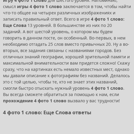
игру 4 фото 1 слово
для шестого уровня. Напоминаю,
смысл
игры 4 фото 1 слово
заключается в том, чтобы найти
что-то общее на четырех различных изображениях и
записать правильный ответ. Всего в игре
4 фото 1 слово:
Еще Слова
13 уровней. В большинстве из них по 20
заданий. А вот шестой уровень, о котором мы будем
говорить в данном посте, он особенный. Во-первых, в нем
необходимо отгадать 25 слов вместо привычных 20. Ну а во-
вторых, все задания связаны с названиями городов. Без
отличных знаний географии, хорошей зрительной памяти и
максимальной внимательности вам придется сложно! Скажу
сразу, что на картинках есть немало известных мест, однако
мы давали описание к фотографиям без названий. Делалось
это с той целью, чтобы те, кто не знает этих названий,
смогли быстро отыскать нужный уровень
4 фото 1 слово
.
Вы всегда сможете обратиться за помощью к нам, если
прохождение 4 фото 1 слово
вызвало у вас трудности!
4 фото 1 слово: Еще Слова ответы