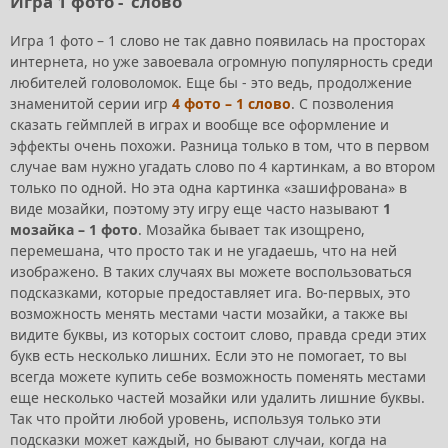
Игра 1 фото - слово
Игра 1 фото – 1 слово не так давно появилась на просторах
интернета, но уже завоевала огромную популярность среди
любителей головоломок. Еще бы - это ведь, продолжение
знаменитой серии игр
4 фото – 1 слово
. С позволения
сказать геймплей в играх и вообще все оформление и
эффекты очень похожи. Разница только в том, что в первом
случае вам нужно угадать слово по 4 картинкам, а во втором
только по одной. Но эта одна картинка «зашифрована» в
виде мозайки, поэтому эту игру еще часто называют
1
мозайка – 1 фото
. Мозайка бывает так изощрено,
перемешана, что просто так и не угадаешь, что на ней
изображено. В таких случаях вы можете воспользоваться
подсказками, которые предоставляет ига. Во-первых, это
возможность менять местами части мозайки, а также вы
видите буквы, из которых состоит слово, правда среди этих
букв есть несколько лишних. Если это не помогает, то вы
всегда можете купить себе возможность поменять местами
еще несколько частей мозайки или удалить лишние буквы.
Так что пройти любой уровень, используя только эти
подсказки может каждый, но бывают случаи, когда на