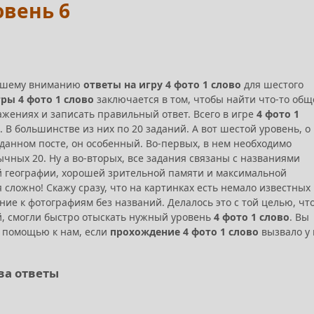
овень 6
вашему вниманию
ответы на игру 4 фото 1 слово
для шестого
ры 4 фото 1 слово
заключается в том, чтобы найти что-то общ
жениях и записать правильный ответ. Всего в игре
4 фото 1
 В большинстве из них по 20 заданий. А вот шестой уровень, о
 данном посте, он особенный. Во-первых, в нем необходимо
ычных 20. Ну а во-вторых, все задания связаны с названиями
й географии, хорошей зрительной памяти и максимальной
сложно! Скажу сразу, что на картинках есть немало известных
ние к фотографиям без названий. Делалось это с той целью, чт
ий, смогли быстро отыскать нужный уровень
4 фото 1 слово
. Вы
а помощью к нам, если
прохождение 4 фото 1 слово
вызвало у 
ова ответы