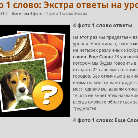
о 1 слово: Экстра ответы на ур
:44
Все игры 4 фото
-
4 фото 1 слово Экстра
4 фото 1 слово ответы
На этот раз мы предлагаем 
уровня. Напоминаю, смысл
иг
на четырех различных изобра
слово: Еще Слова
13 уровней.
котором мы будем говорить в
отгадать 25 слов вместо прив
городов. Без отличных знани
внимательности вам придется 
мест, однако мы давали описа
те, кто не знает этих назван
всегда сможете обратиться з
трудности!
4 фото 1 слово: Еще Сл