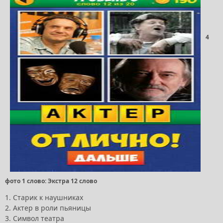
4
фото 1 слово: Экстра 12 слово
1. Старик к наушниках
2. Актер в роли пьяницы
3. Символ театра